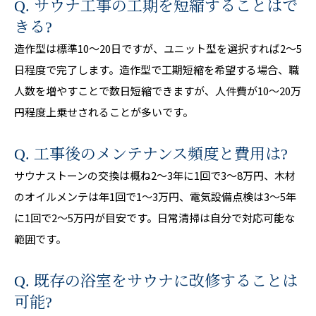
Q. サウナ工事の工期を短縮することはで
きる?
造作型は標準10〜20日ですが、ユニット型を選択すれば2〜5
日程度で完了します。造作型で工期短縮を希望する場合、職
人数を増やすことで数日短縮できますが、人件費が10〜20万
円程度上乗せされることが多いです。
Q. 工事後のメンテナンス頻度と費用は?
サウナストーンの交換は概ね2〜3年に1回で3〜8万円、木材
のオイルメンテは年1回で1〜3万円、電気設備点検は3〜5年
に1回で2〜5万円が目安です。日常清掃は自分で対応可能な
範囲です。
Q. 既存の浴室をサウナに改修することは
可能?