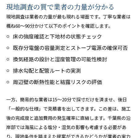
現地調査の質で業者の力量が分かる
現地調査は業者の力量が最も現れる場面です。丁寧な業者は
概ね60〜90分かけて以下のポイントを確認します。
床の強度確認と下地材の状態チェック
既存分電盤の容量測定とストーブ電源の確保可否
換気経路の設計と湿度管理の可能性検討
排水勾配と配管ルートの実測
周辺壁の断熱性能と結露リスクの評価
一方、簡易的な業者は15〜20分で採寸だけを済ませ、後日
「一般的な仕様」で見積書を出してきます。この差は、施工
後の完成度と追加費用の発生確率に直結します。千葉県の沿
岸部では海風による塩分・湿気の影響も考慮する必要があ
り、現地条件を踏まえた提案ができるかどうかが業者の実力