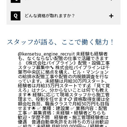
Q
どんな資格が取れますか？
スタッフが語る、ここで働く魅力！
@kensetsu_engine_recruit
未経験も経験者
も、なくならない配管の仕事で活躍できます
💧 《株式会社パイプライン》配管・設備工事
スタッフ募集中🔧 株式会社パイプラインは千
葉市中央区に拠点を構え、ビル・マンション
の給排水配管工事や配管の内視鏡調査を行な
っています。 未経験は月給30万円スタート、
経験者は月給35万円スタートです💰 「見て覚
えろ」はナシ、分からないことは何でも教え
ます🌟 経験に応じて現場スタッフから施工管
理まで、役割を任せます📋 資格取得支援は全
額会社負担、職長クラスで月給50万円も目指
せます🌟 ✅ 業種：建設業 ✅ 業務内容：配管
工事 ✅ 募集資格：未経験・経験者どちらも
歓迎・学歴不問 経験者・施工管理経験者は
優遇 普通自動車免許をお持ちの方は尚歓迎
✅ 給与：未経験 月給300,000円〜 / 経験者・