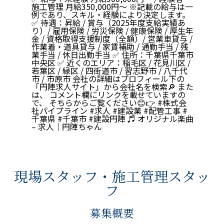
施工管理 月給350,000円〜 ※記載の給与は一
例であり、スキル・経験により決定します。
✅ 待遇：昇給 / 賞与（2025年度支給実績あ
り）/ 雇用保険 / 労災保険 / 健康保険 / 厚生年
金 / 資格取得支援制度（全額）/ 営業車貸与 /
作業着・道具貸与 / 家賃補助 / 通勤手当 / 残
業手当 / 休日出勤手当 ✅ 住所：千葉県千葉市
中央区 ✅ 近くのエリア：稲毛区 / 花見川区 /
若葉区 / 緑区 / 四街道市 / 習志野市 / 八千代
市 / 市原市 会社の詳細はプロフィール下の
「円陣求人サイト」から会社名を検索🔎 また
は、 コメント欄にリンクを載せていますの
で、 そちらからご覧ください😊👉
#株式会
社パイプライン
#求人
#建設業
#配管工事
#
千葉県
#千葉市
#建設円陣
♬ オリジナル楽曲
– 求人｜円陣ちゃん
現場スタッフ・施工管理スタッ
フ
募集概要