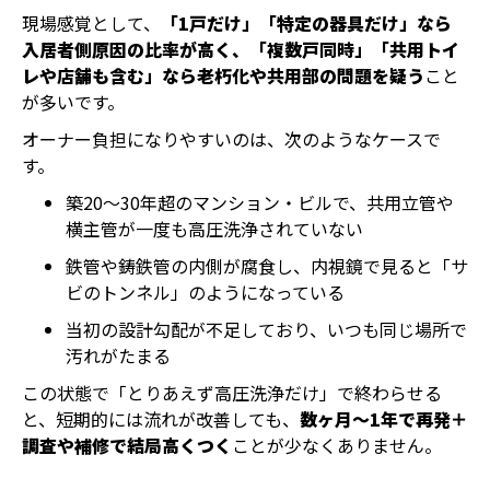
現場感覚として、
「1戸だけ」「特定の器具だけ」なら
入居者側原因の比率が高く、「複数戸同時」「共用トイ
レや店舗も含む」なら老朽化や共用部の問題を疑う
こと
が多いです。
オーナー負担になりやすいのは、次のようなケースで
す。
築20〜30年超のマンション・ビルで、共用立管や
横主管が一度も高圧洗浄されていない
鉄管や鋳鉄管の内側が腐食し、内視鏡で見ると「サ
ビのトンネル」のようになっている
当初の設計勾配が不足しており、いつも同じ場所で
汚れがたまる
この状態で「とりあえず高圧洗浄だけ」で終わらせる
と、短期的には流れが改善しても、
数ヶ月〜1年で再発＋
調査や補修で結局高くつく
ことが少なくありません。