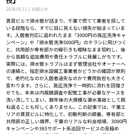
授】
2026.05.12
お知らせ
賃貸ビルで排水管が詰まり、千葉で慌てて業者を探して
いる段階なら、すでに目に見えない損失が始まっていま
す。入居者対応に追われたまま「3000円の高圧洗浄キャ
ンペーン」や「排水管洗浄5000円」のチラシに飛びつく
と、共用部か専有部かの線引きも曖昧なまま契約し、後
から高額な追加費用や責任トラブルに発展しがちです。
実際には、排水管トラブルはまず管理会社やオーナーへ
の連絡と、指定排水設備工事業者かどうかの確認が原則
で、老朽化なのか入居者過失なのかで費用負担も大きく
変わります。さらに、高圧洗浄で一時的に流れを回復さ
せても、本来は内視鏡調査や配管工事が必要なケースを
洗い流してしまい、数年後の大規模な漏水事故として跳
ね返ることも珍しくありません。この記事では、千葉エ
リアの賃貸ビルに特化して、初動判断の順番、専有部と
共用部の正しい境界、千葉のリアルな料金相場、3000円
キャンペーンや365サポート系巡回サービスの見極め