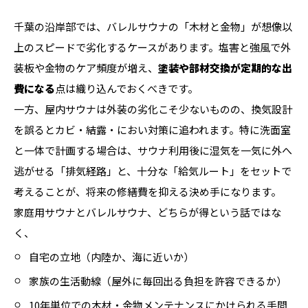
千葉の沿岸部では、バレルサウナの「木材と金物」が想像以
上のスピードで劣化するケースがあります。塩害と強風で外
装板や金物のケア頻度が増え、
塗装や部材交換が定期的な出
費になる
点は織り込んでおくべきです。
一方、屋内サウナは外装の劣化こそ少ないものの、換気設計
を誤るとカビ・結露・におい対策に追われます。特に洗面室
と一体で計画する場合は、サウナ利用後に湿気を一気に外へ
逃がせる「排気経路」と、十分な「給気ルート」をセットで
考えることが、将来の修繕費を抑える決め手になります。
家庭用サウナとバレルサウナ、どちらが得という話ではな
く、
自宅の立地（内陸か、海に近いか）
家族の生活動線（屋外に毎回出る負担を許容できるか）
10年単位での木材・金物メンテナンスにかけられる手間