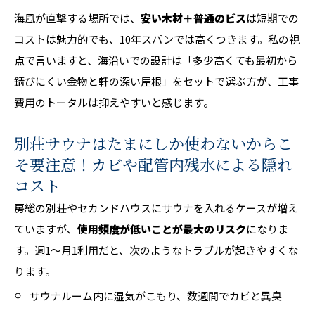
海風が直撃する場所では、
安い木材＋普通のビス
は短期での
コストは魅力的でも、10年スパンでは高くつきます。私の視
点で言いますと、海沿いでの設計は「多少高くても最初から
錆びにくい金物と軒の深い屋根」をセットで選ぶ方が、工事
費用のトータルは抑えやすいと感じます。
別荘サウナはたまにしか使わないからこ
そ要注意！カビや配管内残水による隠れ
コスト
房総の別荘やセカンドハウスにサウナを入れるケースが増え
ていますが、
使用頻度が低いことが最大のリスク
になりま
す。週1〜月1利用だと、次のようなトラブルが起きやすくな
ります。
サウナルーム内に湿気がこもり、数週間でカビと異臭