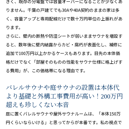
きく、既存の分電盤では容量オーバーになることが少なくあ
りません。千葉の戸建てでも30Aや40A契約のままの家は多
く、容量アップと専用配線だけで数十万円単位の上振れがあ
ります。
さらに、壁内の断熱や防湿シートが弱いままサウナを増設す
ると、数年後に壁内結露からカビ・腐朽が表面化し、補修に
追加で100万円以上かかるケースもあります。目先の本体価
格だけでなく「部屋そのものの性能をサウナ仕様に格上げす
る費用」が、この価格帯になる理由です。
バレルサウナや庭サウナの設置は本体代
より基礎と外構工事費用が高い！200万円
超えも珍しくない本音
庭に置くバレルサウナや屋外サウナルームは、「本体150万
円くらいならいける」と思ってからが本番です。私の視点で