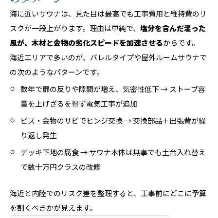
海に近いサウナは、見た目は最高でも工事費用と維持費のリ
スクが一段上がります。理由は単純で、
塩分を含んだ湿った
風が、木材と金物の劣化スピードを加速させる
からです。
海近エリアで多いのが、バレルタイプや屋外ルームサウナで
の次のようなパターンです。
数年で扉の反りや隙間が増え、気密性低下 → ストーブ容
量を上げざるを得ず電気工事が追加
ビス・金物のサビでヒンジ交換 → 交換部品＋出張費が繰
り返し発生
デッキ下地の腐食 → サウナ本体は無事でも土台入れ替え
で数十万円クラスの改修
海近と内陸でのリスク差を整理すると、工事前にどこに予算
を割くべきかが見えます。