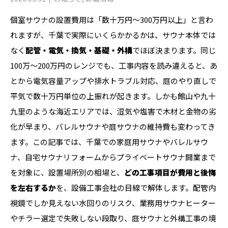
個室サウナの設置費用は「数十万円〜300万円以上」と言わ
れますが、千葉で実際にいくらかかるかは、サウナ本体では
なく
配管・電気・換気・基礎・外構
でほぼ決まります。同じ
100万〜200万円のレンジでも、工事内容を読み違えると、あ
とから電気容量アップや排水トラブル対応、庭のやり直しで
平気で数十万円単位の上振れが起きます。しかも館山や九十
九里のような海近エリアでは、湿気や塩害で木材と金物の劣
化が早まり、バレルサウナや庭サウナの維持費も変わってき
ます。この記事では、千葉での家庭用サウナやバレルサウ
ナ、自宅サウナリフォームからプライベートサウナ開業まで
を対象に、設置場所別の相場と、
どの工事項目が費用と後悔
を左右するか
を、設備工事会社の目線で解体します。配管内
視鏡でしか見えない水回りのリスク、業務用サウナヒーター
やチラー選定で失敗しない段取り、庭サウナと外構工事の境