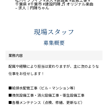
社パイプライン
#求人
#建設業
#配管工事
#
千葉県
#千葉市
#建設円陣
♬ オリジナル楽曲
– 求人｜円陣ちゃん
現場スタッフ
募集概要
業務内容
配属や経験により担当は変わりますが、主に次のような
仕事をお任せします！
■給排水配管工事（ビル・マンション等）
■換気設備工事・消火設備工事・衛生設備工事
■各種メンテナンス（点検、修繕、更新など）