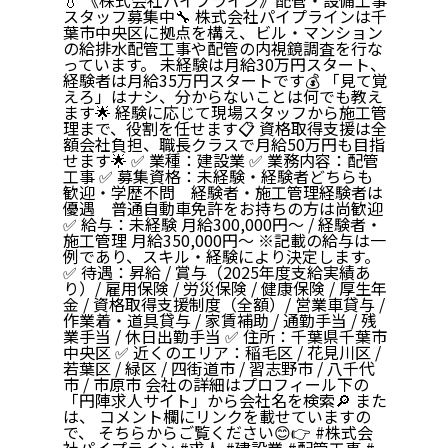
💧 《株式会社パイプライン》配管・設備工事
スタッフ募集中🔧 株式会社パイプラインは千
葉市中央区に拠点を構え、ビル・マンション
の給排水配管工事や配管の内視鏡調査を行な
っています。 未経験は月給30万円スタート、
経験者は月給35万円スタートです💰 「見て覚
えろ」はナシ、分からないことは何でも教え
ます🌟 経験に応じて現場スタッフから施工管
理まで、役割を任せます📋 資格取得支援は全
額会社負担、職長クラスで月給50万円も目指
せます🌟 ✅ 業種：建設業 ✅ 業務内容：配管
工事 ✅ 募集資格：未経験・経験者どちらも
歓迎・学歴不問 経験者・施工管理経験者は
優遇 普通自動車免許をお持ちの方は尚歓迎
✅ 給与：未経験 月給300,000円〜 / 経験者・
施工管理 月給350,000円〜 ※記載の給与は一
例であり、スキル・経験により決定します。
✅ 待遇：昇給 / 賞与（2025年度支給実績あ
り）/ 雇用保険 / 労災保険 / 健康保険 / 厚生年
金 / 資格取得支援制度（全額）/ 営業車貸与 /
作業着・道具貸与 / 家賃補助 / 通勤手当 / 残
業手当 / 休日出勤手当 ✅ 住所：千葉県千葉市
中央区 ✅ 近くのエリア：稲毛区 / 花見川区 /
若葉区 / 緑区 / 四街道市 / 習志野市 / 八千代
市 / 市原市 会社の詳細はプロフィール下の
「円陣求人サイト」から会社名を検索🔎 また
は、 コメント欄にリンクを載せていますの
で、 そちらからご覧ください😊👉
#株式会